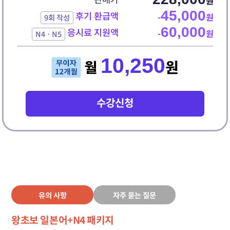
원
45,000
후기 환급액
-
원
9회 작성
60,000
응시료 지원액
-
원
N4ㆍN5
10,250
월
원
수강신청
유의 사항
자주 묻는 질문
왕초보 일본어+N4 패키지