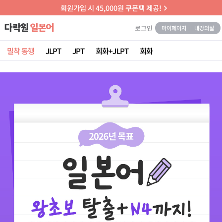
회원가입 시 45,000원 쿠폰팩 제공!
로그인
마이페이지
내강의실
밀착 동행
JLPT
JPT
회화+JLPT
회화