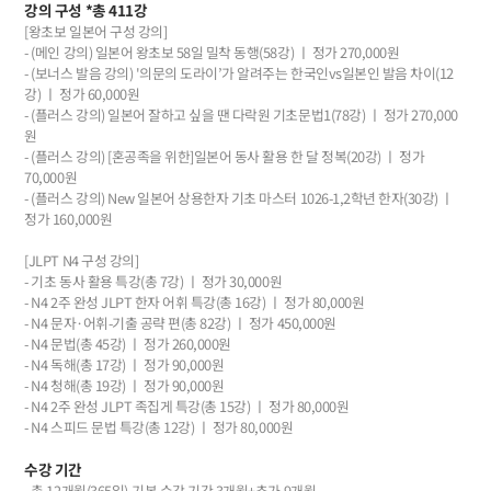
강의 구성 *총 411강
[왕초보 일본어 구성 강의]
- (메인 강의) 일본어 왕초보 58일 밀착 동행(58강) ㅣ 정가 270,000원
- (보너스 발음 강의) '의문의 도라이’가 알려주는 한국인vs일본인 발음 차이(12
강) ㅣ 정가 60,000원
- (플러스 강의) 일본어 잘하고 싶을 땐 다락원 기초문법1(78강) ㅣ 정가 270,000
원
- (플러스 강의) [혼공족을 위한]일본어 동사 활용 한 달 정복(20강) ㅣ 정가
70,000원
- (플러스 강의) New 일본어 상용한자 기초 마스터 1026-1,2학년 한자(30강) ㅣ
정가 160,000원
[JLPT N4 구성 강의]
- 기초 동사 활용 특강(총 7강) ㅣ 정가 30,000원
- N4 2주 완성 JLPT 한자 어휘 특강(총 16강) ㅣ 정가 80,000원
- N4 문자·어휘-기출 공략 편(총 82강) ㅣ 정가 450,000원
- N4 문법(총 45강) ㅣ 정가 260,000원
- N4 독해(총 17강) ㅣ 정가 90,000원
- N4 청해(총 19강) ㅣ 정가 90,000원
- N4 2주 완성 JLPT 족집게 특강(총 15강) ㅣ 정가 80,000원
- N4 스피드 문법 특강(총 12강) ㅣ 정가 80,000원
수강 기간
- 총 12개월(365일)-기본 수강 기간 3개월+추가 9개월