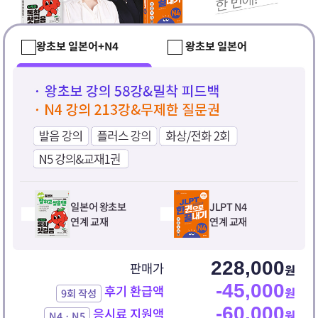
왕초보 일본어+N4
왕초보 일본어
일본어 왕초보
JLPT N4
연계 교재
연계 교재
228,000
판매가
원
-45,000
후기 환급액
원
9회 작성
-60,000
응시료 지원액
원
N4ㆍN5